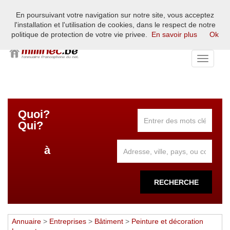
En poursuivant votre navigation sur notre site, vous acceptez
L'annuaire francophone du net européen - France, Belgique,
l'installation et l'utilisation de cookies, dans le respect de notre
Suisse, Luxembourg
politique de protection de votre vie privee.
En savoir plus
Ok
Toggle
navigati
Quoi?
Qui?
à
RECHERCHE
Annuaire
>
Entreprises
>
Bâtiment
>
Peinture et décoration