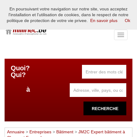
En poursuivant votre navigation sur notre site, vous acceptez
L'annuaire francophone du net européen - France, Belgique,
l'installation et l'utilisation de cookies, dans le respect de notre
Suisse, Luxembourg
politique de protection de votre vie privee.
En savoir plus
Ok
Toggle
navigati
Quoi?
Qui?
à
RECHERCHE
Annuaire
>
Entreprises
>
Bâtiment
>
JM2C Expert bâtiment à