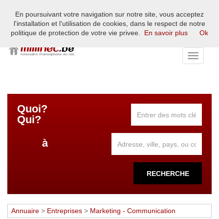
En poursuivant votre navigation sur notre site, vous acceptez
L'annuaire francophone du net européen - France, Belgique,
l'installation et l'utilisation de cookies, dans le respect de notre
Suisse, Luxembourg
politique de protection de votre vie privee.
En savoir plus
Ok
Toggle
navigati
Quoi?
Qui?
à
RECHERCHE
Annuaire
>
Entreprises
>
Marketing - Communication