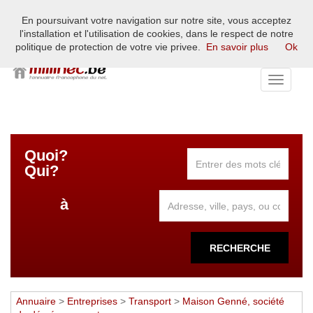
En poursuivant votre navigation sur notre site, vous acceptez
L'annuaire francophone du net européen - France, Belgique,
l'installation et l'utilisation de cookies, dans le respect de notre
Suisse, Luxembourg
politique de protection de votre vie privee.
En savoir plus
Ok
Toggle
navigati
Quoi?
Qui?
à
RECHERCHE
Annuaire
>
Entreprises
>
Transport
>
Maison Genné, société