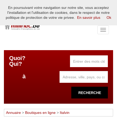
En poursuivant votre navigation sur notre site, vous acceptez
L'annuaire francophone du net européen - France, Belgique,
l'installation et l'utilisation de cookies, dans le respect de notre
Suisse, Luxembourg
politique de protection de votre vie privee.
En savoir plus
Ok
Toggle
navigati
Quoi?
Qui?
à
RECHERCHE
Annuaire
>
Boutiques en ligne
>
Italvin