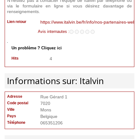
N'hésitez pas à contacter l'équipe de Italvin par téléphone ou
via le formulaire en ligne si vous désirez davantage de
renseignements.
Lien retour
https://www.italvin.be/fr/info/nos-partenaires-web
Avis internautes :
Un problème ? Cliquez ici
Hits
4
Informations sur: Italvin
Adresse
Rue Gérard 1
Code postal
7020
Ville
Mons
Pays
Belgique
Téléphone
065351206