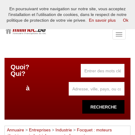
En poursuivant votre navigation sur notre site, vous acceptez
L'annuaire francophone du net européen - France, Belgique,
l'installation et l'utilisation de cookies, dans le respect de notre
Suisse, Luxembourg
politique de protection de votre vie privee.
En savoir plus
Ok
Toggle
navigati
Quoi?
Qui?
à
RECHERCHE
Annuaire
>
Entreprises
>
Industrie
>
Focquet : moteurs